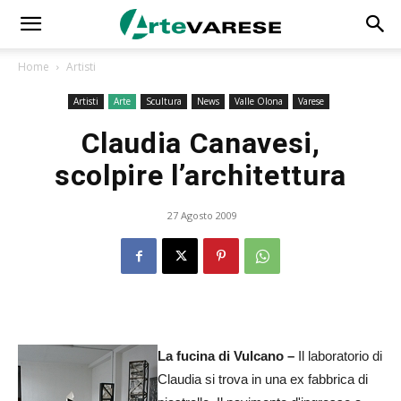
Home
Artisti
Artisti
Arte
Scultura
News
Valle Olona
Varese
Claudia Canavesi,
scolpire l’architettura
27 Agosto 2009
La fucina di Vulcano –
Il laboratorio di
Claudia si trova in una ex fabbrica di