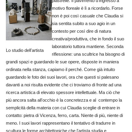
piastrelle. Il pavimento d'ingresso a
motivo floreale è lì a ricordarlo. Forse
non è poi così casuale che Claudia si
sia sentita subito a suo agio in un
contesto per così dire di natura
creativa/produttiva, che in fondo il suo
laboratorio tuttora mantiene. Seconda
Lo studio dell'artista
riflessione: una scultrice ha bisogno di
grandi spazi e guardando le sue opere, disposte in maniera
ordinata nella stanza, capiamo il perché. Come già intuito
guardando le foto dei suoi lavori, ora che questi si palesano
davanti a noi risulta evidente che ci troviamo di fronte ad una
ricerca artistica di elevato spessore intellettuale. Ma ciò che
più ancora salta all'occhio è la concretezza e al contempo la
semplicità della materia con cui Claudia sceglie di entrare in
contatto: pietra di Vicenza, ferro, carta. Niente di più, niente di
meno. I suoi lavori rappresentano il tentativo di tradurre in
scultura le forme architettoniche che l'artista studia e