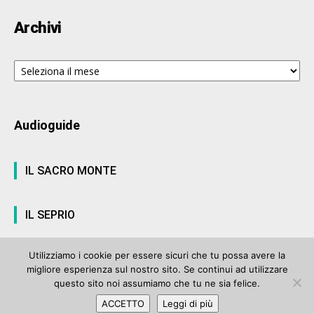
Archivi
Archivi
Audioguide
IL SACRO MONTE
IL SEPRIO
Utilizziamo i cookie per essere sicuri che tu possa avere la
migliore esperienza sul nostro sito. Se continui ad utilizzare
© ArteVarese.com by
Wtv S.r.l.
- © 2007 - P.I. 03063680122 Iscrizione n°
questo sito noi assumiamo che tu ne sia felice.
906 del Registro Stampa del Tribunale di Varese del 17 luglio 2006 |
ACCETTO
Leggi di più
Privacy Policy