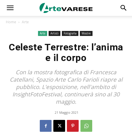
Home
Arte
Arte
Artisti
Fotografia
Mostre
Celeste Terrestre: l’anima
e il corpo
Con la mostra fotografica di Francesca
Catellani, Spazio Arte Carlo Farioli riapre al
pubblico. L'esposizione, nell'ambito di
InsightFotoFestival, continuerà sino al 30
maggio.
21 Maggio 2021