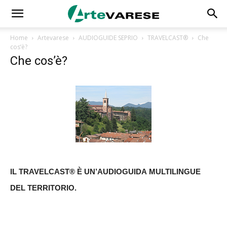
Home
Artevarese
AUDIOGUIDE SEPRIO
TRAVELCAST®
Che
cos’è?
Che cos’è?
I
L TRAVELCAST® È UN’AUDIOGUIDA
MULTILINGUE
DEL TERRITORIO.