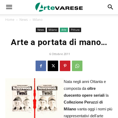
Home
News
Milano
News
Milano
Arte
Pittura
Arte a portata di mano…
6 Ottobre 2011
Nata negli anni Ottanta e
composta da
oltre
duecento opere seriali
la
Collezione Peruzzi
di
Milano
vanta oggi i nomi più
rappresentativi dell'arte