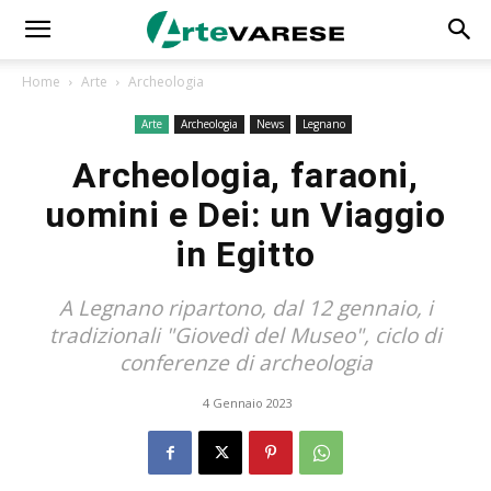
Home
Arte
Archeologia
Arte
Archeologia
News
Legnano
Archeologia, faraoni,
uomini e Dei: un Viaggio
in Egitto
A Legnano ripartono, dal 12 gennaio, i
tradizionali "Giovedì del Museo", ciclo di
conferenze di archeologia
4 Gennaio 2023