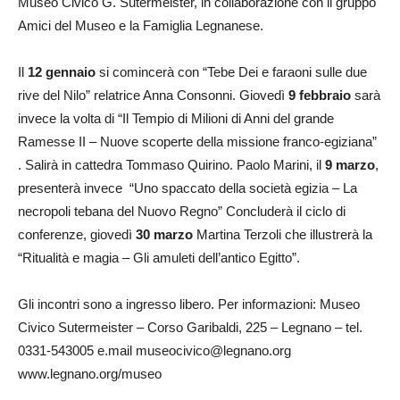
Museo Civico G. Sutermeister, in collaborazione con il gruppo
Amici del Museo e la Famiglia Legnanese.
Il
12 gennaio
si comincerà con “Tebe Dei e faraoni sulle due
rive del Nilo” relatrice Anna Consonni. Giovedì
9 febbraio
sarà
invece la volta di “Il Tempio di Milioni di Anni del grande
Ramesse II – Nuove scoperte della missione franco-egiziana”
. Salirà in cattedra Tommaso Quirino. Paolo Marini, il
9 marzo
,
presenterà invece “Uno spaccato della società egizia – La
necropoli tebana del Nuovo Regno” Concluderà il ciclo di
conferenze, giovedì
30 marzo
Martina Terzoli che illustrerà la
“Ritualità e magia – Gli amuleti dell’antico Egitto”.
Gli incontri sono a ingresso libero. Per informazioni: Museo
Civico Sutermeister – Corso Garibaldi, 225 – Legnano – tel.
0331-543005 e.mail museocivico@legnano.org
www.legnano.org/museo