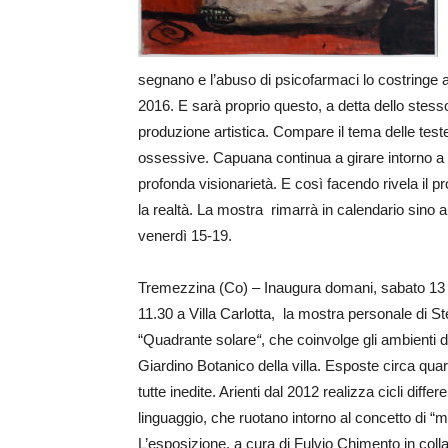
segnano e l’abuso di psicofarmaci lo costringe a 
2016. E sarà proprio questo, a detta dello stesso 
produzione artistica. Compare il tema delle teste d
ossessive. Capuana continua a girare intorno a
profonda visionarietà. E così facendo rivela il 
la realtà. La mostra rimarrà in calendario sino a
venerdì 15-19.
Tremezzina (Co) – Inaugura domani, sabato 13
11.30 a Villa Carlotta, la mostra personale di Ste
“Quadrante solare
“
, che coinvolge gli ambienti 
Giardino Botanico della villa. Esposte circa qua
tutte inedite. Arienti dal 2012 realizza cicli differ
linguaggio, che ruotano intorno al concetto di “m
L’esposizione, a cura di Fulvio Chimento in col