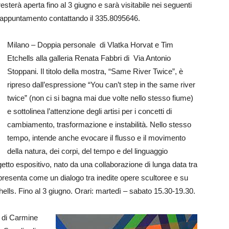
esterà aperta fino al 3 giugno e sarà visitabile nei seguenti
u appuntamento contattando il 335.8095646.
Milano – Doppia personale di Vlatka Horvat e Tim
Etchells alla galleria Renata Fabbri di Via Antonio
Stoppani. Il titolo della mostra, “Same River Twice”, è
ripreso dall’espressione “You can’t step in the same river
twice” (non ci si bagna mai due volte nello stesso fiume)
e sottolinea l’attenzione degli artisi per i concetti di
cambiamento, trasformazione e instabilità. Nello stesso
tempo, intende anche evocare il flusso e il movimento
della natura, dei corpi, del tempo e del linguaggio
rogetto espositivo, nato da una collaborazione di lunga data tra
 si presenta come un dialogo tra inedite opere scultoree e su
hells. Fino al 3 giugno. Orari: martedì – sabato 15.30-19.30.
e di Carmine