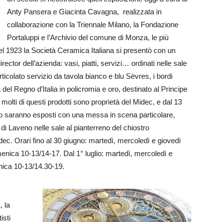
Anty Pansera e Giacinta Cavagna, realizzata in
collaborazione con la Triennale Milano, la Fondazione
Portaluppi e l’Archivio del comune di Monza, le più
Nel 1923 la Società Ceramica Italiana si presentò con un
irector dell’azienda: vasi, piatti, servizi… ordinati nelle sale
ticolato servizio da tavola bianco e blu Sèvres, i bordi
a del Regno d’Italia in policromia e oro, destinato al Principe
molti di questi prodotti sono proprietà del Midec, e dal 13
io saranno esposti con una messa in scena particolare,
di Laveno nelle sale al pianterreno del chiostro
c. Orari fino al 30 giugno: martedì, mercoledì e giovedì
nica 10-13/14-17. Dal 1° luglio: martedì, mercoledì e
nica 10-13/14.30-19.
, la
isti