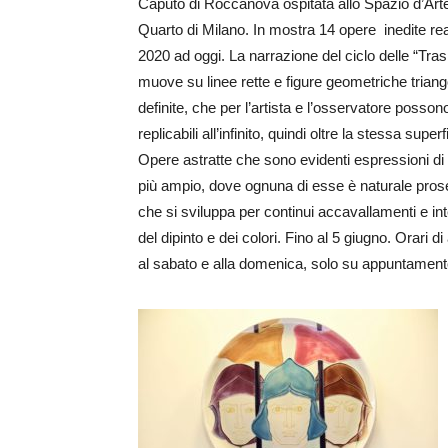
Caputo di Roccanova ospitata allo Spazio d’Arte
Quarto di Milano. In mostra 14 opere inedite rea
2020 ad oggi. La narrazione del ciclo delle “Tra
muove su linee rette e figure geometriche triango
definite, che per l’artista e l’osservatore posso
replicabili all’infinito, quindi oltre la stessa superf
Opere astratte che sono evidenti espressioni di
più ampio, dove ognuna di esse è naturale proseg
che si sviluppa per continui accavallamenti e int
del dipinto e dei colori. Fino al 5 giugno. Orari di
al sabato e alla domenica, solo su appuntamento