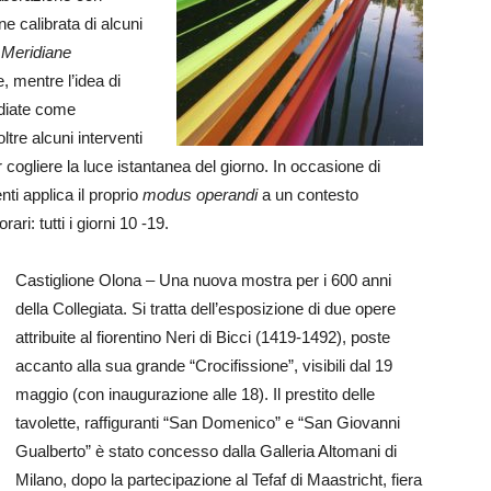
e calibrata di alcuni
e
Meridiane
 mentre l’idea di
tudiate come
ltre alcuni interventi
r cogliere la luce istantanea del giorno. In occasione di
nti applica il proprio
modus operandi
a un contesto
ri: tutti i giorni 10 -19.
Castiglione Olona – Una nuova mostra per i 600 anni
della Collegiata. Si tratta dell’esposizione di due opere
attribuite al fiorentino Neri di Bicci (1419-1492), poste
accanto alla sua grande “Crocifissione”, visibili dal 19
maggio (con inaugurazione alle 18). Il prestito delle
tavolette, raffiguranti “San Domenico” e “San Giovanni
Gualberto” è stato concesso dalla Galleria Altomani di
Milano, dopo la partecipazione al Tefaf di Maastricht, fiera