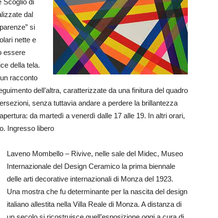
 Scoglio di
lizzate dal
sparenze” si
lari nette e
no essere
ice della tela.
 un racconto
uimento dell’altra, caratterizzate da una finitura del quadro
ersezioni, senza tuttavia andare a perdere la brillantezza
 apertura: da martedì a venerdì dalle 17 alle 19. In altri orari,
. Ingresso libero
Laveno Mombello – Rivive, nelle sale del Midec, Museo
Internazionale del Design Ceramico la prima biennale
delle arti decorative internazionali di Monza del 1923.
Una mostra che fu determinante per la nascita del design
italiano allestita nella Villa Reale di Monza. A distanza di
un secolo si ricostruisce quell’esposizione oggi a cura di