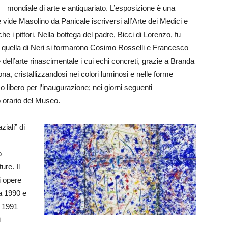
mondiale di arte e antiquariato. L’esposizione è una
e vide Masolino da Panicale iscriversi all’Arte dei Medici e
e i pittori. Nella bottega del padre, Bicci di Lorenzo, fu
in quella di Neri si formarono Cosimo Rosselli e Francesco
e dell’arte rinascimentale i cui echi concreti, grazie a Branda
a, cristallizzandosi nei colori luminosi e nelle forme
o libero per l’inaugurazione; nei giorni seguenti
o orario del Museo.
iali” di
o
ure. Il
i opere
a 1990 e
l 1991
i