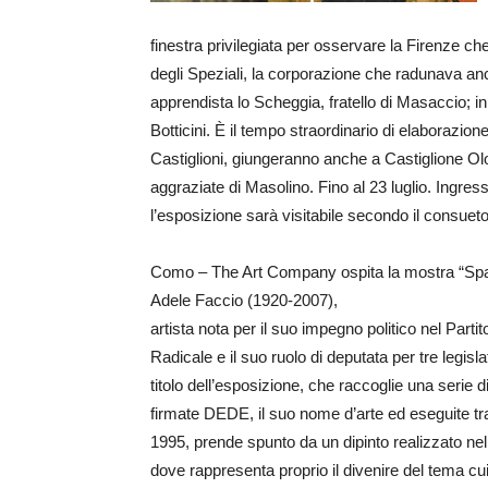
finestra privilegiata per osservare la Firenze ch
degli Speziali, la corporazione che radunava anch
apprendista lo Scheggia, fratello di Masaccio; 
Botticini. È il tempo straordinario di elaborazion
Castiglioni, giungeranno anche a Castiglione Olon
aggraziate di Masolino. Fino al 23 luglio. Ingress
l’esposizione sarà visitabile secondo il consuet
Como – The Art Company ospita la mostra “Spaz
Adele Faccio (1920-2007),
artista nota per il suo impegno politico nel Partit
Radicale e il suo ruolo di deputata per tre legislat
titolo dell’esposizione, che raccoglie una serie d
firmate DEDE, il suo nome d’arte ed eseguite tr
1995, prende spunto da un dipinto realizzato ne
dove rappresenta proprio il divenire del tema cu