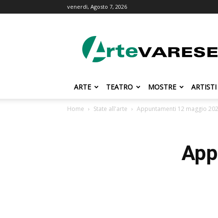
venerdì, Agosto 7, 2026
ArteVarese.com
ARTE
TEATRO
MOSTRE
ARTISTI
Home
State all'arte
Appuntamenti 12 maggio 20
App