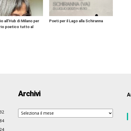
o all’Hub di Milano per
Poeti per il Lago alla Schiranna
rio poetico tutto al
Archivi
A
Archivi
32
84
24