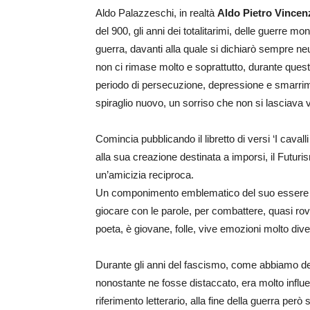
Aldo Palazzeschi, in realtà
Aldo Pietro Vincen
del 900, gli anni dei totalitarimi, delle guerre m
guerra, davanti alla quale si dichiarò sempre ne
non ci rimase molto e soprattutto, durante questo
periodo di persecuzione, depressione e smarrim
spiraglio nuovo, un sorriso che non si lasciava 
Comincia pubblicando il libretto di versi ‘I caval
alla sua creazione destinata a imporsi, il Futur
un’amicizia reciproca.
Un componimento emblematico del suo essere poet
giocare con le parole, per combattere, quasi rov
poeta, è giovane, folle, vive emozioni molto dive
Durante gli anni del fascismo, come abbiamo detto
nonostante ne fosse distaccato, era molto influe
riferimento letterario, alla fine della guerra per