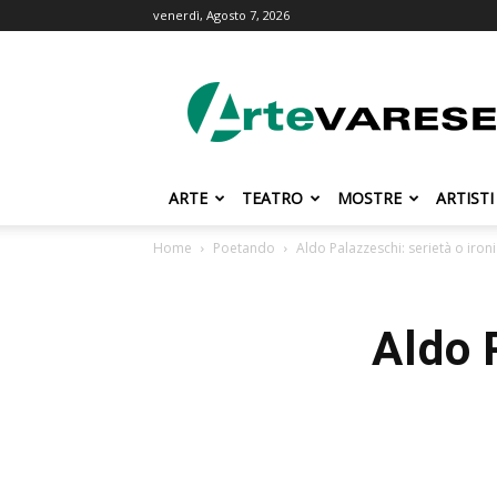
venerdì, Agosto 7, 2026
ArteVarese.com
ARTE
TEATRO
MOSTRE
ARTISTI
Home
Poetando
Aldo Palazzeschi: serietà o iron
Aldo 