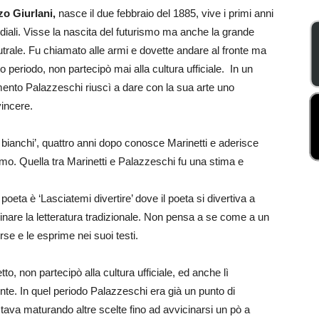
zo Giurlani,
nasce il due febbraio del 1885, vive i primi anni
ondiali. Visse la nascita del futurismo ma anche la grande
utrale. Fu chiamato alle armi e dovette andare al fronte ma
 periodo, non partecipò mai alla cultura ufficiale. In un
ento Palazzeschi riuscì a dare con la sua arte uno
vincere.
li bianchi’, quattro anni dopo conosce Marinetti e aderisce
ismo. Quella tra Marinetti e Palazzeschi fu una stima e
a è ‘Lasciatemi divertire’ dove il poeta si divertiva a
inare la letteratura tradizionale. Non pensa a se come a un
rse e le esprime nei suoi testi.
, non partecipò alla cultura ufficiale, ed anche lì
nte. In quel periodo Palazzeschi era già un punto di
ò stava maturando altre scelte fino ad avvicinarsi un pò a