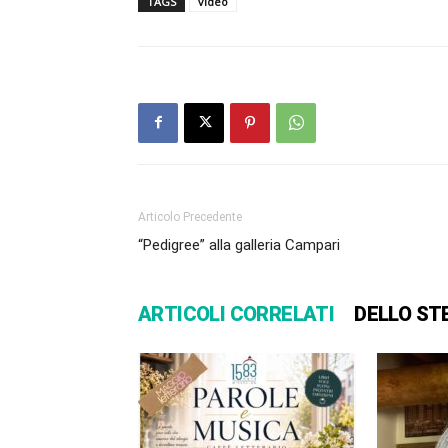
TAGS
video
Articolo Precedente
“Pedigree” alla galleria Campari
ARTICOLI CORRELATI
DELLO ST