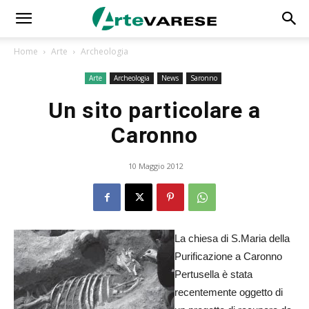
Home
Arte
Archeologia
Arte
Archeologia
News
Saronno
Un sito particolare a
Caronno
10 Maggio 2012
La chiesa di S.Maria della
Purificazione a Caronno
Pertusella è stata
recentemente oggetto di