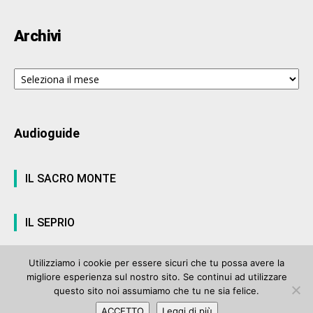
Archivi
Archivi
Audioguide
IL SACRO MONTE
IL SEPRIO
Utilizziamo i cookie per essere sicuri che tu possa avere la
migliore esperienza sul nostro sito. Se continui ad utilizzare
© ArteVarese.com by
Wtv S.r.l.
- © 2007 - P.I. 03063680122 Iscrizione n°
questo sito noi assumiamo che tu ne sia felice.
906 del Registro Stampa del Tribunale di Varese del 17 luglio 2006 |
ACCETTO
Leggi di più