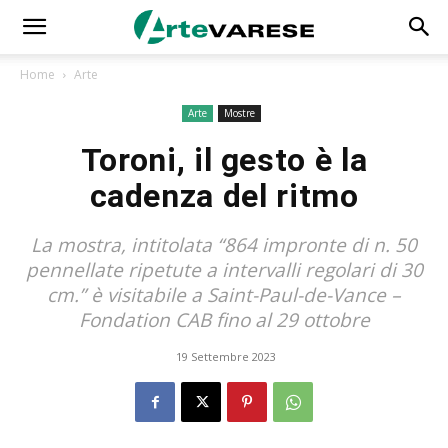
Home
Arte
Arte
Mostre
Toroni, il gesto è la
cadenza del ritmo
La mostra, intitolata “864 impronte di n. 50
pennellate ripetute a intervalli regolari di 30
cm.” è visitabile a Saint-Paul-de-Vance –
Fondation CAB fino al 29 ottobre
19 Settembre 2023