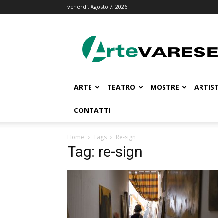
venerdì, Agosto 7, 2026
ArteVarese.com
ARTE
TEATRO
MOSTRE
ARTIST
CONTATTI
Home
Tags
Re-sign
Tag: re-sign