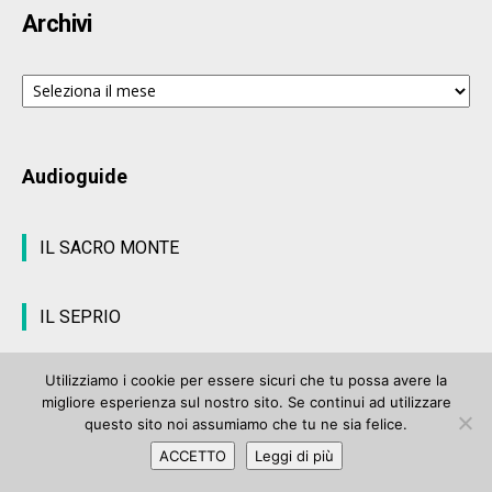
Archivi
Archivi
Audioguide
IL SACRO MONTE
IL SEPRIO
Utilizziamo i cookie per essere sicuri che tu possa avere la
migliore esperienza sul nostro sito. Se continui ad utilizzare
© ArteVarese.com by
Wtv S.r.l.
- © 2007 - P.I. 03063680122 Iscrizione n°
questo sito noi assumiamo che tu ne sia felice.
906 del Registro Stampa del Tribunale di Varese del 17 luglio 2006 |
ACCETTO
Leggi di più
Privacy Policy