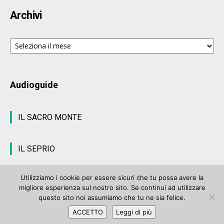
Archivi
Archivi
Audioguide
IL SACRO MONTE
IL SEPRIO
Utilizziamo i cookie per essere sicuri che tu possa avere la
migliore esperienza sul nostro sito. Se continui ad utilizzare
© ArteVarese.com by
Wtv S.r.l.
- © 2007 - P.I. 03063680122 Iscrizione n°
questo sito noi assumiamo che tu ne sia felice.
906 del Registro Stampa del Tribunale di Varese del 17 luglio 2006 |
ACCETTO
Leggi di più
Privacy Policy