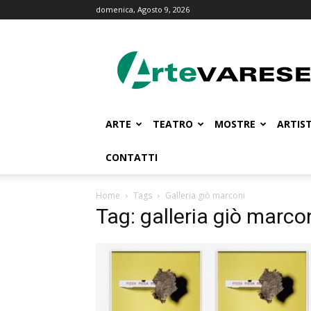
domenica, Agosto 9, 2026
ArteVarese.com
ARTE
TEATRO
MOSTRE
ARTIST
CONTATTI
Home
Tags
Galleria giò marconi
Tag: galleria giò marco