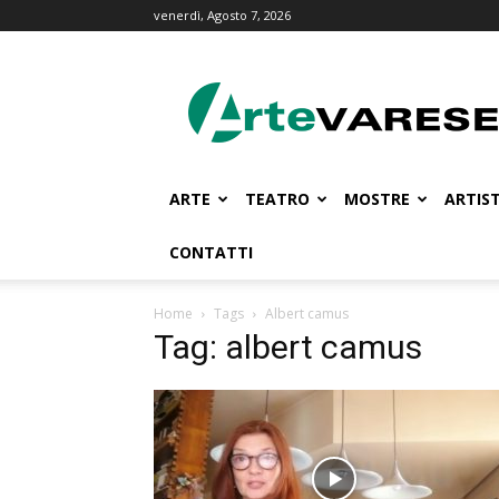
venerdì, Agosto 7, 2026
ArteVarese.com
ARTE
TEATRO
MOSTRE
ARTIST
CONTATTI
Home
Tags
Albert camus
Tag: albert camus