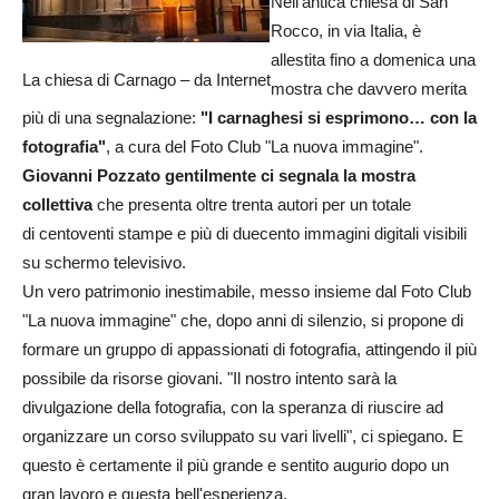
Nell'antica chiesa di San
Rocco, in via Italia, è
allestita fino a domenica una
La chiesa di Carnago – da Internet
mostra che davvero merita
più di una segnalazione:
"I carnaghesi si esprimono… con la
fotografia"
, a cura del Foto Club "La nuova immagine".
Giovanni Pozzato gentilmente ci segnala la mostra
collettiva
che presenta oltre trenta autori per un totale
di centoventi stampe e più di duecento immagini digitali visibili
su schermo televisivo.
Un vero patrimonio inestimabile, messo insieme dal Foto Club
"La nuova immagine" che, dopo anni di silenzio, si propone di
formare un gruppo di appassionati di fotografia, attingendo il più
possibile da risorse giovani. "Il nostro intento sarà la
divulgazione della fotografia, con la speranza di riuscire ad
organizzare un corso sviluppato su vari livelli", ci spiegano. E
questo è certamente il più grande e sentito augurio dopo un
gran lavoro e questa bell'esperienza.