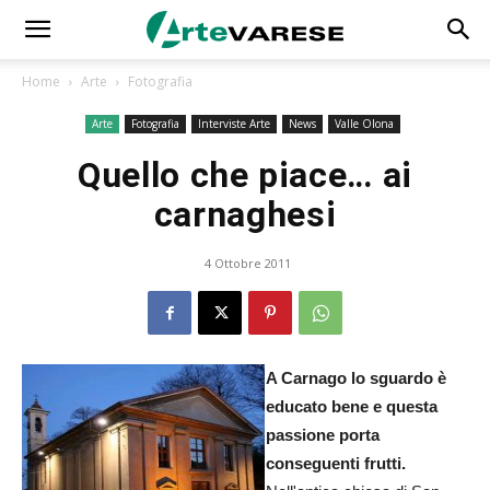
Home
Arte
Fotografia
Arte
Fotografia
Interviste Arte
News
Valle Olona
Quello che piace… ai
carnaghesi
4 Ottobre 2011
A Carnago lo sguardo è
educato bene e questa
passione porta
conseguenti frutti.