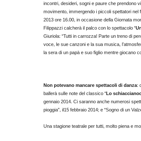
incontri, desideri, sogni e paure che prendono vi
movimento, immergendo i piccoli spettatori n
2013 ore 16.00, in occasione della Giornata mondi
Filippazzi calcherà il palco con lo spettacolo “
Un
Giuriola: “Tutti in carrozza! Parte un treno di pe
voce, le sue canzoni e la sua musica, l’atmosf
la sera di un papà e suo figlio mentre giocano 
Non potevano mancare spettacoli di danza
:
ballerà sulle note del classico “
Lo schiaccianoc
gennaio 2014. Ci saranno anche numerosi spetta
pioggia”, il15 febbraio 2014; e “Sogno di un Valzer
Una stagione teatrale per tutti, molto piena e mo