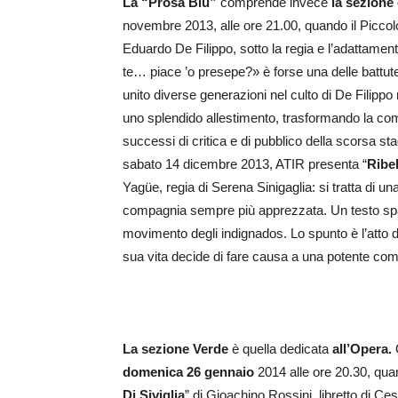
La “Prosa Blu”
comprende invece
la sezione
novembre 2013, alle ore 21.00, quando il Piccol
Eduardo De Filippo, sotto la regia e l’adattame
te… piace ’o presepe?» è forse una delle battute 
unito diverse generazioni nel culto di De Filippo
uno splendido allestimento, trasformando la co
successi di critica e di pubblico della scorsa st
sabato 14 dicembre 2013, ATIR presenta “
Ribel
Yagüe, regia di Serena Sinigaglia: si tratta di 
compagnia sempre più apprezzata. Un testo spagno
movimento degli indignados. Lo spunto è l’atto di
sua vita decide di fare causa a una potente co
La sezione Verde
è quella dedicata
all’Opera.
domenica 26 gennaio
2014 alle ore 20.30, qua
Di Siviglia
” di Gioachino Rossini, libretto di Ce