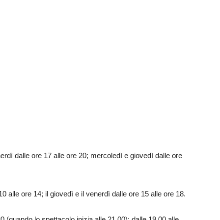
enerdì dalle ore 17 alle ore 20; mercoledì e giovedì dalle ore
0 alle ore 14; il giovedì e il venerdì dalle ore 15 alle ore 18.
0 (quando lo spettacolo inizia alle 21.00); dalle 19.00 alle