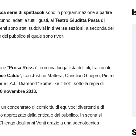
I
ca serie di spettacoli
sono in programmazione a partire
nno, adatti a tutti i gusti, al
Teatro Giuditta Pasta di
venti sono stati suddivisi in
diverse sezioni
, a seconda del
 del pubblico al quale sono rivolti.
one “
Prosa Rossa
”, con una lunga lista di titoli, tra i quali
ace Caldo
”, con Justine Mattera, Christian Ginepro, Pietro
er e I.A.L. Diamond “Some like it hot”, sotto la regia di
 10 novembre 2013.
un concentrato di comicità, di equivoci divertenti e di
 apprezzato dalla critica e dal pubblico. In scena si
 Chicago degli anni Venti grazie a una scenotecnica
S