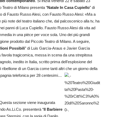
 del contemporaneo
. Si inizia venerdì 22 e sabato 23
o Teatro di Milano presenta “
Natale In Casa Cupiello
” di
nto di Fausto Russo Alesi, con Fausto Russo Alesi: «Ma a
più note del teatro italiano che, dal palcoscenico alla tv, ha
 nei panni di Luca Cupiello. Fausto Russo Alesi dà vita ad
mmedia in una pièce per voce sola. Uno dei più grandi
agione prodotto dal Piccolo Teatro di Milano. A seguire,
lioni Possibili
” di Luis Garcìa-Araus e Javier Garcìa
una favola tragicomica, messa in scena da una strepitosa
lo, inedito in Italia, scritto prima dell’esplosione del
 ribellione di un Garcia come tanti altri che un giorno della
mpagnia telefonica per 28 centesimi…
Questa sezione viene inaugurata
ndo As.Li.Co. presenterà “
Il Barbiere
sare Stermini, con la regia di Danilo