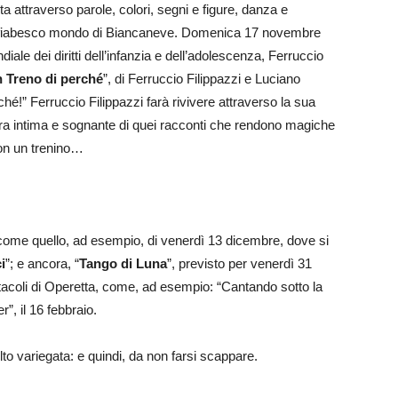
ta attraverso parole, colori, segni e figure, danza e
el fiabesco mondo di Biancaneve. Domenica 17 novembre
ale dei diritti dell’infanzia e dell’adolescenza, Ferruccio
 Treno di perché
”, di Ferruccio Filippazzi e Luciano
rché!” Ferruccio Filippazzi farà rivivere attraverso la sua
era intima e sognante di quei racconti che rendono magiche
con un trenino…
 come quello, ad esempio, di venerdì 13 dicembre, dove si
i
”; e ancora, “
Tango di Luna
”, previsto per venerdì 31
coli di Operetta, come, ad esempio: “Cantando sotto la
”, il 16 febbraio.
lto variegata: e quindi, da non farsi scappare.