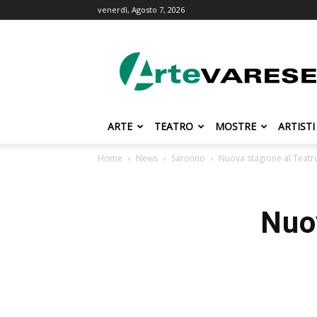
venerdì, Agosto 7, 2026
ArteVarese.com
ARTE
TEATRO
MOSTRE
ARTISTI
Home
News
Saronno
Nuova stagione al Teatr
Nuo