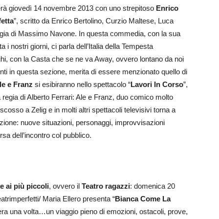
zierà giovedì 14 novembre 2013 con uno strepitoso
Enrico
etta
”, scritto da Enrico Bertolino, Curzio Maltese, Luca
 regia di Massimo Navone. In questa commedia, con la sua
a i nostri giorni, ci parla dell’Italia della Tempesta
aghi, con la Casta che se ne va Away, ovvero lontano da noi
enti in questa sezione, merita di essere menzionato quello di
le e Franz
si esibiranno nello spettacolo “
Lavori In Corso
”,
 regia di Alberto Ferrari: Ale e Franz, duo comico molto
sso a Zelig e in molti altri spettacoli televisivi torna a
uzione: nuove situazioni, personaggi, improvvisazioni
sa dell’incontro col pubblico.
 ai più piccoli
, ovvero il
Teatro ragazzi
: domenica 20
atrimperfetti/ Maria Ellero presenta “
Bianca Come La
’era una volta…un viaggio pieno di emozioni, ostacoli, prove,