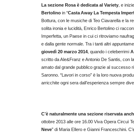
La sezione Rosa è dedicata al Variety
, e ini
Bertolino
in “
Casta Away La Tempesta Imperf
Bottura, con le musiche di Teo Ciavarella e la
solita ironia e lucidità, Enrico Bertolino ci raccont
Imperfetta, un Paese in cui ci ritroviamo naufr
e dalla gente normale. Tra i tanti altri appuntam
giovedì 20 marzo 2014
, quando i celeberrimi
A
scritto da Ale&Franz e Antonio De Santis, con la
amato dal grande pubblico grazie al successo risco
Saronno. “Lavori in corso” è la loro nuova prod
arricchite ogni sera dall’esperienza sempre diver
C’è naturalmente una sezione riservata anche
ottobre 2013 alle ore 16.00 Viva Opera Circuì Te
Neve
” di Maria Ellero e Gianni Franceschini. C