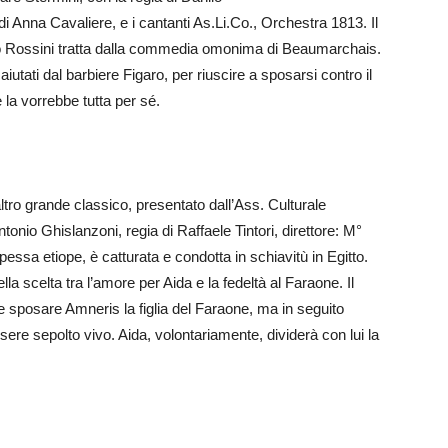
i Anna Cavaliere, e i cantanti As.Li.Co., Orchestra 1813. Il
hino Rossini tratta dalla commedia omonima di Beaumarchais.
iutati dal barbiere Figaro, per riuscire a sposarsi contro il
 la vorrebbe tutta per sé.
ltro grande classico, presentato dall’Ass. Culturale
Antonio Ghislanzoni, regia di Raffaele Tintori, direttore: M°
pessa etiope, è catturata e condotta in schiavitù in Egitto.
 scelta tra l’amore per Aida e la fedeltà al Faraone. Il
posare Amneris la figlia del Faraone, ma in seguito
ere sepolto vivo. Aida, volontariamente, dividerà con lui la