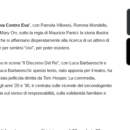
va Contro Eva
”, con Pamela Villoresi, Romina Mondello,
ary Orr, sotto la regia di Maurizio Panici: la storia illustra
he si affannano disperatamente alla ricerca di un attimo di
per sentirsi “vivi”, per poter esistere.
o in scena “Il Discorso Del Re”, con Luca Barbareschi e
i Luca Barbareschi: questo testo, nato apposta per il teatro, ha
miata pellicola diretta da Tom Hooper. La commedia,
li anni ‘20 e ‘30, è centrata sulle vicende del secondogenito
 sul senso di responsabilità, sulla solidarietà familiare e