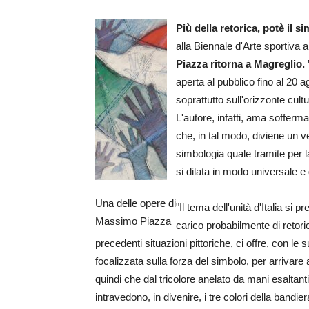
Più della retorica, potè il s
alla Biennale d'Arte sportiva
Piazza ritorna a Magreglio. 
aperta al pubblico fino al 20 a
soprattutto sull'orizzonte cult
L'autore, infatti, ama sofferm
che, in tal modo, diviene un ve
simbologia quale tramite pe
si dilata in modo universale e 
Una delle opere di
"Il tema dell'unità d'Italia s
Massimo Piazza
carico probabilmente di retoric
precedenti situazioni pittoriche, ci offre, con le
focalizzata sulla forza del simbolo, per arrivar
quindi che dal tricolore anelato da mani esaltant
intravedono, in divenire, i tre colori della band