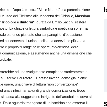
I
imbolo –
Dopo la mostra "Bici e Natura" e la partecipazione
 al Museo del Ciclismo alla Madonna del Ghisallo,
Massimo
"Tricolore e dintorni"
, curata da Emilio Sacchi, resterà
gosto. La chiave di lettura simbolica e poetica si sofferma
urale e storico piuttosto che sui panegirici d'occasione.
arsi sul concetto di unione nella sua accezione più vasta
ro e proprio fil rouge nelle opere, avvalendosi della
r la comunicazione, e assumendo anche una dimensione che
globale.
i presterebbe ad uno svolgimento complesso storicamente e
a – scrive il curatore – L'artista invece, come già in altre
 sue opere, una chiave di lettura "non convenzionale"
e ad una sintesi narrativa di grande comunicazione. Ecco
i si passa alla suggestione intrigante dell'arcobaleno dove si
S
iera. Dallo sguardo trasognato di un bambino che osserva il