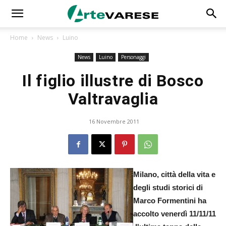
Home
News
Luino
News
Luino
Personaggi
Il figlio illustre di Bosco
Valtravaglia
16 Novembre 2011
Milano, città della vita e
degli studi storici di
Marco Formentini ha
accolto venerdì 11/11/11