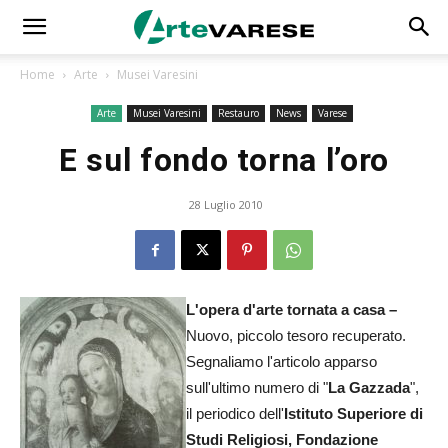
Home
Arte
Musei Varesini
Arte
Musei Varesini
Restauro
News
Varese
E sul fondo torna l’oro
28 Luglio 2010
L'opera d'arte tornata a casa –
Nuovo, piccolo tesoro recuperato.
Segnaliamo l'articolo apparso
sull'ultimo numero di "
La Gazzada
",
il periodico dell'
Istituto Superiore di
Studi Religiosi, Fondazione