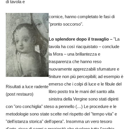
di tavola e
cornice, hanno completato le fasi di
"pronto soccorso".
Lo splendore dopo il travaglio –
"La
tavola ha così riacquistato – conclude
la Mora – una brillantezza e
trasparenza che hanno reso
nuovamente apprezzabili sfumature e
finiture non più percepibili; ad esempio è
emerso che i colpi di luce e le fibule del
Risultati a luce radente
libro posto tra le mani del santo alla
(post restauro)
sinistra della Vergine sono stati dipinti
con "oro conchiglia" steso a pennello (…) Le procedure e le
metodologie sono state scelte nel rispetto del "tempo vita" e
"dell'istanza storica" dell'opera". Insomma un vero tesoro
d'arte, ricco di segni e preziosità che rivelano tutta l'acribia