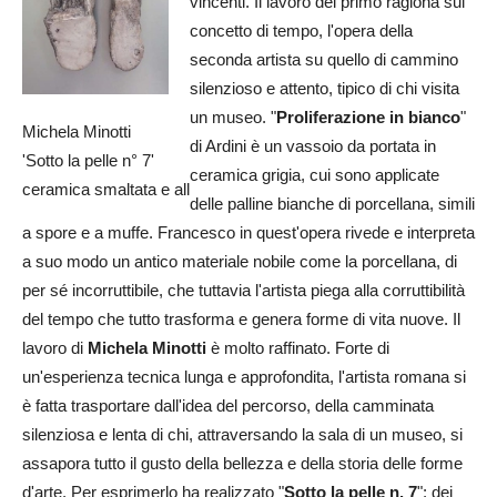
vincenti. Il lavoro del primo ragiona sul
concetto di tempo, l'opera della
seconda artista su quello di cammino
silenzioso e attento, tipico di chi visita
un museo. "
Proliferazione in bianco
"
Michela Minotti
di Ardini è un vassoio da portata in
'Sotto la pelle n° 7'
ceramica grigia, cui sono applicate
ceramica smaltata e all
delle palline bianche di porcellana, simili
a spore e a muffe. Francesco in quest'opera rivede e interpreta
a suo modo un antico materiale nobile come la porcellana, di
per sé incorruttibile, che tuttavia l'artista piega alla corruttibilità
del tempo che tutto trasforma e genera forme di vita nuove. Il
lavoro di
Michela Minotti
è molto raffinato. Forte di
un'esperienza tecnica lunga e approfondita, l'artista romana si
è fatta trasportare dall'idea del percorso, della camminata
silenziosa e lenta di chi, attraversando la sala di un museo, si
assapora tutto il gusto della bellezza e della storia delle forme
d'arte. Per esprimerlo ha realizzato "
Sotto la pelle n. 7
": dei