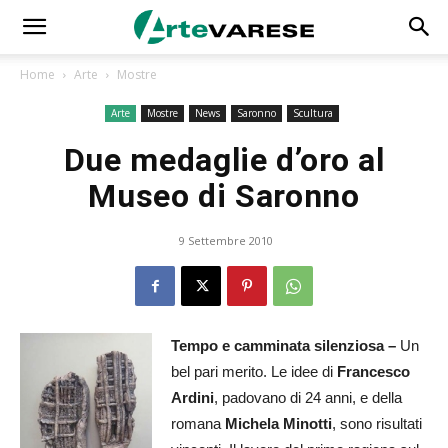
Home
Arte
Mostre
Arte
Mostre
News
Saronno
Scultura
Due medaglie d’oro al
Museo di Saronno
9 Settembre 2010
Tempo e camminata silenziosa –
Un
bel pari merito. Le idee di
Francesco
Ardini
, padovano di 24 anni, e
della
romana
Michela Minotti
, sono
risultati