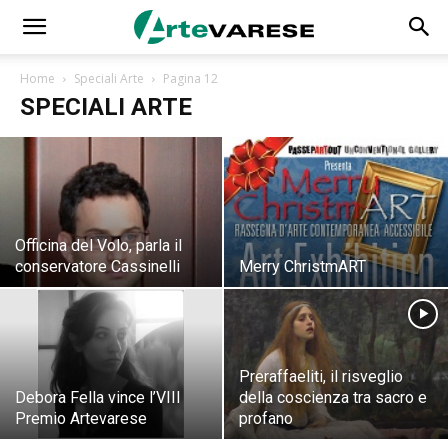
Home
Speciali Arte
Pagina 12
SPECIALI ARTE
Officina del Volo, parla il
conservatore Cassinelli
Merry ChristmART
Preraffaeliti, il risveglio
Debora Fella vince l’VIII
della coscienza tra sacro e
Premio Artevarese
profano