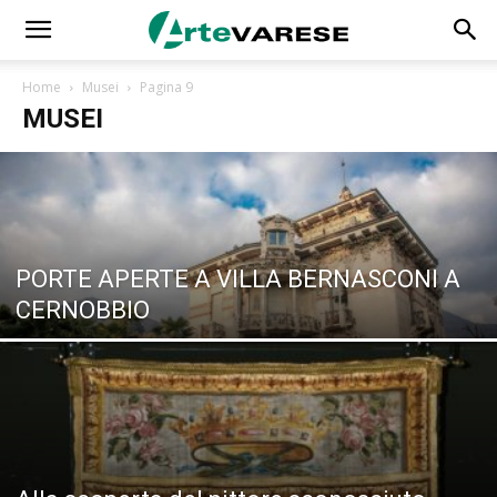
Home
Musei
Pagina 9
MUSEI
PORTE APERTE A VILLA BERNASCONI A
CERNOBBIO