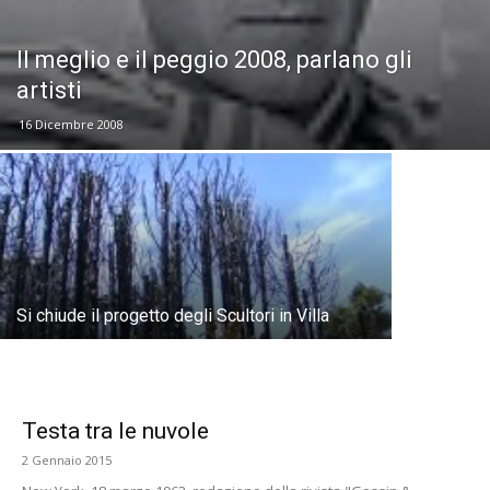
Il meglio e il peggio 2008, parlano gli
artisti
16 Dicembre 2008
Trevisan a
Si chiude il progetto degli Scultori in Villa
Testa tra le nuvole
2 Gennaio 2015