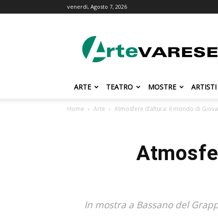
venerdì, Agosto 7, 2026
ArteVarese.com
ARTE
TEATRO
MOSTRE
ARTISTI
Home
Arte
Atmosfere d’altura: il mondo di Giova
Atmosfer
In mostra a Bassano del Grappa