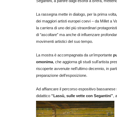
Segantini, a partire dagli esordi a Brera, mettend
La rassegna mette in dialogo, per la prima volta
dei maggiori artisti europei coevi – da Millet a
la carriera di uno dei più straordinari protagonis
di “ascoltare” ma anche di influenzare profondam
movimenti artistici del suo tempo.
La mostra è accompagnata da un’importante
pu
omonima
, che aggiorna gli studi sull’artista p
riscoperte avvenute nell’ultimo decennio, in part
preparazione dell’esposizione.
Ad affiancare il percorso espositivo bassanese sa
didattico
“Lassù, sulle vette con Segantini”
, 