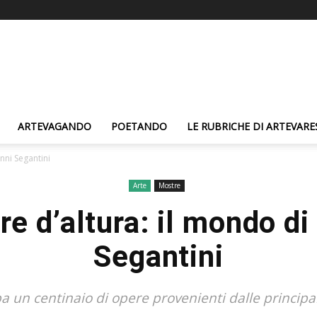
ARTEVAGANDO
POETANDO
LE RUBRICHE DI ARTEVARE
nni Segantini
Arte
Mostre
e d’altura: il mondo di
Segantini
 un centinaio di opere provenienti dalle principali