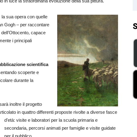
o in luce la straordinaria evoluzione della sua pittura.
, la sua opera con quelle
S
 Van Gogh – per raccontare
ti dell’Ottocento, capace
ente i principali
bblicazione scientifica
resentando scoperte e
icolare durante la
rà inoltre il progetto
articolato in quattro differenti proposte rivolte a diverse fasce
d’età: visite e laboratori per la scuola primaria e
secondaria, percorsi animati per famiglie e visite guidate
per il pubblico.