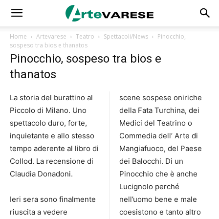
Home
Artevarese
Teatro
Spettacoli/News
Pinocchio,
sospeso tra bios e thanatos
Pinocchio, sospeso tra bios e
thanatos
La storia del burattino al
scene sospese oniriche
Piccolo di Milano. Uno
della Fata Turchina, dei
spettacolo duro, forte,
Medici del Teatrino o
inquietante e allo stesso
Commedia dell’ Arte di
tempo aderente al libro di
Mangiafuoco, del Paese
Collod. La recensione di
dei Balocchi. Di un
Claudia Donadoni.
Pinocchio che è anche
Lucignolo perché
Ieri sera sono finalmente
nell’uomo bene e male
riuscita a vedere
coesistono e tanto altro