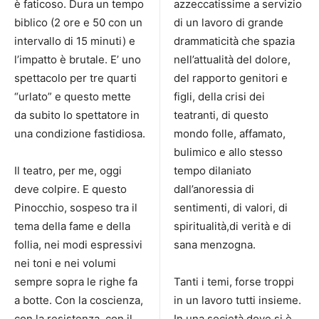
è faticoso. Dura un tempo
azzeccatissime a servizio
biblico (2 ore e 50 con un
di un lavoro di grande
intervallo di 15 minuti) e
drammaticità che spazia
l’impatto è brutale. E’ uno
nell’attualità del dolore,
spettacolo per tre quarti
del rapporto genitori e
“urlato” e questo mette
figli, della crisi dei
da subito lo spettatore in
teatranti, di questo
una condizione fastidiosa.
mondo folle, affamato,
bulimico e allo stesso
Il teatro, per me, oggi
tempo dilaniato
deve colpire. E questo
dall’anoressia di
Pinocchio, sospeso tra il
sentimenti, di valori, di
tema della fame e della
spiritualità,di verità e di
follia, nei modi espressivi
sana menzogna.
nei toni e nei volumi
sempre sopra le righe fa
Tanti i temi, forse troppi
a botte. Con la coscienza,
in un lavoro tutti insieme.
con la resistenza, con il
In una società dove si è