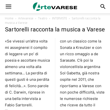
Home
Artevarese
Teatro
INTERVISTE
Sartorelli racconta la
musica a Varese
Sartorelli racconta la musica a Varese
«Se vivessi un’altra volta
con un classico come la
mi assegnerei il compito
Sonata a Kreutzer e con
di leggere un po’ di
un ricco omaggio a de
poesia e ascoltare musica
Sarasate. C’è poi la
almeno una volta alla
violoncellista argentina
settimana… La perdita di
Sol Gabetta, già nostra
questi gusti è una perdita
ospite nel 2011, che
di felicità…». Sono parole
riportiamo a Varese con
di C. Darwin, riprese in
non poche difficoltà, viste
una bella intervista a
le numerose richieste
Fabio Sartorelli.
che riceve da tutto il