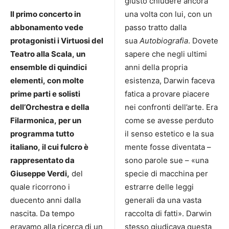
giusto chiudere ancora
Il primo concerto in
una volta con lui, con un
abbonamento vede
passo tratto dalla
protagonisti i Virtuosi del
sua
Autobiografia
. Dovete
Teatro alla Scala, un
sapere che negli ultimi
ensemble di quindici
anni della propria
elementi, con molte
esistenza, Darwin faceva
prime parti e solisti
fatica a provare piacere
dell’Orchestra e della
nei confronti dell’arte. Era
Filarmonica, per un
come se avesse perduto
programma tutto
il senso estetico e la sua
italiano, il cui fulcro è
mente fosse diventata –
rappresentato da
sono parole sue – «una
Giuseppe Verdi,
del
specie di macchina per
quale ricorrono i
estrarre delle leggi
duecento anni dalla
generali da una vasta
nascita. Da tempo
raccolta di fatti». Darwin
eravamo alla ricerca di un
stesso giudicava questa