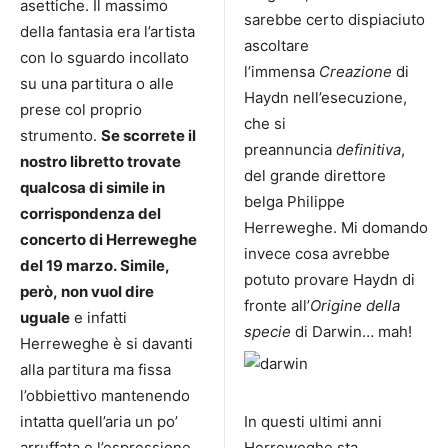
asettiche. Il massimo
sarebbe certo dispiaciuto
della fantasia era l’artista
ascoltare
con lo sguardo incollato
l’immensa
Creazione
di
su una partitura o alle
Haydn nell’esecuzione,
prese col proprio
che si
strumento.
Se scorrete il
preannuncia
definitiva
,
nostro libretto trovate
del grande direttore
qualcosa di simile in
belga Philippe
corrispondenza del
Herreweghe. Mi domando
concerto di Herreweghe
invece cosa avrebbe
del 19 marzo. Simile,
potuto provare Haydn di
però, non vuol dire
fronte all’
Origine della
uguale
e infatti
specie
di Darwin… mah!
Herreweghe è si davanti
alla partitura ma fissa
l’obbiettivo mantenendo
intatta quell’aria un po’
In questi ultimi anni
arruffata e l’espressione
Herreweghe sta