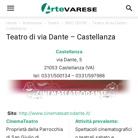
Home
Artevarese
Teatro
INFO TEATRI
Teatro di via Dante –
Castellanza
Teatro di via Dante – Castellanza
Castellanza
via Dante, 5
21053 Castellanza (VA)
tel: 0331/500134 – 0331/597988
Sito
:
http://www.cinemateatrodante.it/
CinemaTeatro
Attività prevalente:
Proprietà della Parrocchia
Spettacoli cinematografici
di San Giulio di
o teatrali sabato e