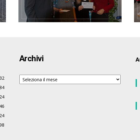
Archivi
A
Archivi
32
84
24
46
24
98