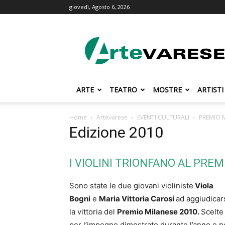
giovedì, Agosto 6, 2026
ArteVarese.com
ARTE
TEATRO
MOSTRE
ARTISTI
Home
Artevarese
EVENTI CULTURALI
PREMIO 
Edizione 2010
I VIOLINI TRIONFANO AL PREM
Sono state le due giovani violiniste
Viola
Bogni
e
Maria Vittoria Carosi
ad aggiudicar
la vittoria del
Premio Milanese 2010.
Scelte
per l’impegno dimostrato durante l’anno e p