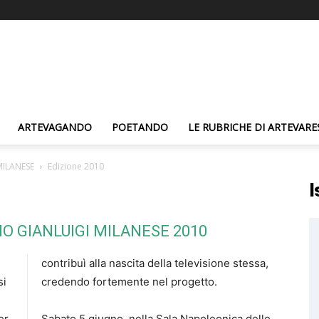
ARTEVAGANDO
POETANDO
LE RUBRICHE DI ARTEVARE
MILANESE
Edizione 2010
I
IO GIANLUIGI MILANESE 2010
contribuì alla nascita della televisione stessa,
si
credendo fortemente nel progetto.
er
Sabato 5 giugno, nella Sala Napoleonica delle