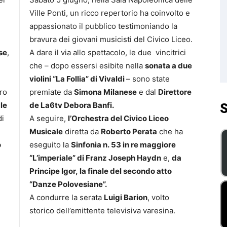
Ville Ponti, un ricco repertorio ha coinvolto e
appassionato il pubblico testimoniando la
bravura dei giovani musicisti del Civico Liceo.
se
,
A dare il via allo spettacolo, le due vincitrici
che – dopo essersi esibite nella
sonata a due
violini “La Follia” di Vivaldi
– sono state
ro
premiate da
Simona Milanese
e dal
Direttore
le
de La6tv Debora Banfi.
S
di
A seguire,
l’Orchestra del Civico Liceo
Musicale
diretta da
Roberto Perata
che ha
o
eseguito la
Sinfonia n. 53 in re maggiore
“L’imperiale” di Franz Joseph Haydn
e,
da
Principe Igor, la finale del secondo atto
“Danze Polovesiane”.
A condurre la serata
Luigi Barion
, volto
storico dell’emittente televisiva varesina.