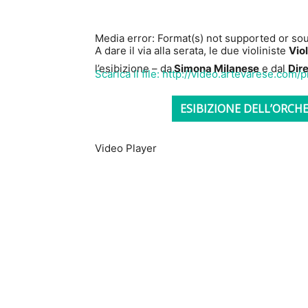
Media error: Format(s) not supported or sou
A dare il via alla serata, le due violiniste
Vio
l’esibizione – da
Simona Milanese
e dal
Dir
Scarica il file: http://video.artevarese.
ESIBIZIONE DELL’ORCHE
00:00
Video Player
Usa i tasti freccia su/giù per aumentare o