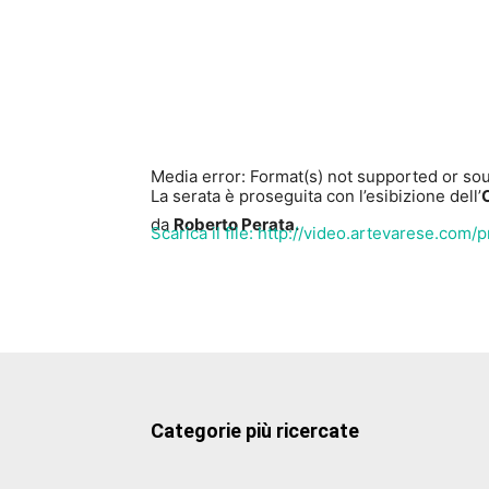
Media error: Format(s) not supported or sou
La serata è proseguita con l’esibizione dell’
da
Roberto Perata.
Scarica il file: http://video.artevarese.
00:00
Usa i tasti freccia su/giù per aumentare o
Categorie più ricercate