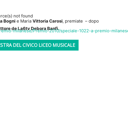
rce(s) not found
la Bogni
e Maria
Vittoria Carosi
, premiate – dopo
ettore de La6tv Debora Banfi.
com/premio-milanese/Premio-2010/speciale-1022-a-premio-milan
STRA DEL CIVICO LICEO MUSICALE
 diminuire il volume.