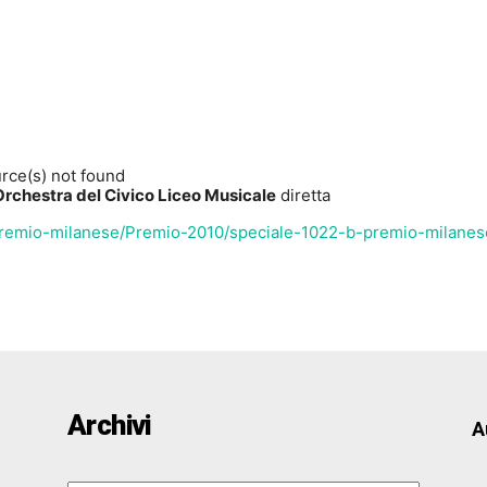
rce(s) not found
Orchestra del Civico Liceo Musicale
diretta
com/premio-milanese/Premio-2010/speciale-1022-b-premio-milan
 diminuire il volume.
Archivi
A
Archivi