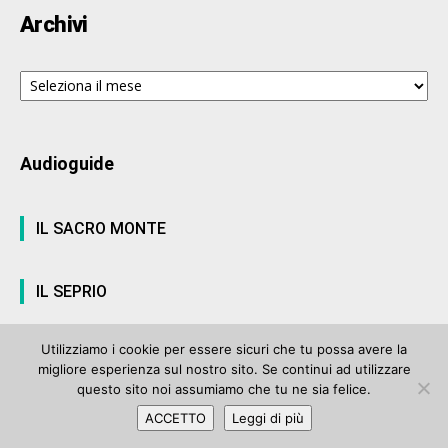
Archivi
Archivi
Audioguide
IL SACRO MONTE
IL SEPRIO
Utilizziamo i cookie per essere sicuri che tu possa avere la
migliore esperienza sul nostro sito. Se continui ad utilizzare
© ArteVarese.com by
Wtv S.r.l.
- © 2007 - P.I. 03063680122 Iscrizione n°
questo sito noi assumiamo che tu ne sia felice.
906 del Registro Stampa del Tribunale di Varese del 17 luglio 2006 |
ACCETTO
Leggi di più
Privacy Policy