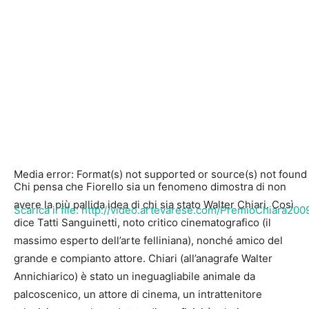
Media error: Format(s) not supported or source(s) not found
Chi pensa che Fiorello sia un fenomeno dimostra di non
avere la più pallida idea di chi sia stato Walter Chiari. Così
Scarica il file: http://video.artevarese.com/PremioChiara20
dice Tatti Sanguinetti, noto critico cinematografico (il
massimo esperto dell’arte felliniana), nonché amico del
grande e compianto attore. Chiari (all’anagrafe Walter
00:00
Annichiarico) è stato un ineguagliabile animale da
palcoscenico, un attore di cinema, un intrattenitore