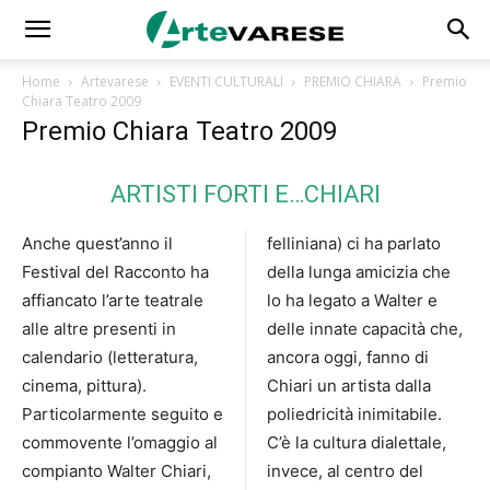
Home
Artevarese
EVENTI CULTURALI
PREMIO CHIARA
Premio
Chiara Teatro 2009
Premio Chiara Teatro 2009
ARTISTI FORTI E…CHIARI
Anche quest’anno il
felliniana) ci ha parlato
Festival del Racconto ha
della lunga amicizia che
affiancato l’arte teatrale
lo ha legato a Walter e
alle altre presenti in
delle innate capacità che,
calendario (letteratura,
ancora oggi, fanno di
cinema, pittura).
Chiari un artista dalla
Particolarmente seguito e
poliedricità inimitabile.
commovente l’omaggio al
C’è la cultura dialettale,
compianto Walter Chiari,
invece, al centro del