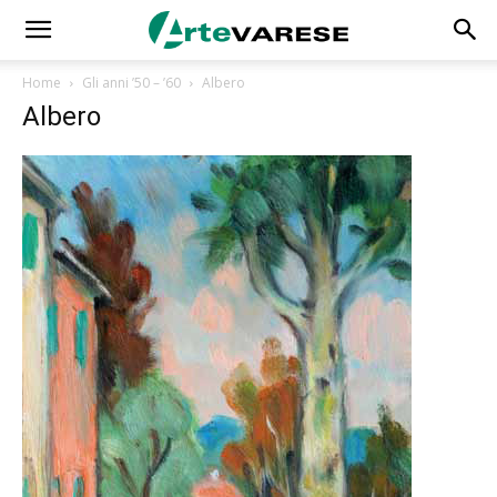
Home
Gli anni ’50 – ’60
Albero
Albero