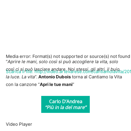
Media error: Format(s) not supported or source(s) not found
“
Aprire le mani, solo così si può accogliere la vita, solo
così ci si può lasciare andare. Noi stessi, gli altri, il buio,
Scarica il file: http://video.artevarese.com/cantiamolavita
la luce. La vita
“.
Antonio Dubois
torna al Cantiamo la Vita
con la canzone “
Apri le tue mani
”
00:00
Carlo D’Andrea
“Più in la del mare”
Video Player