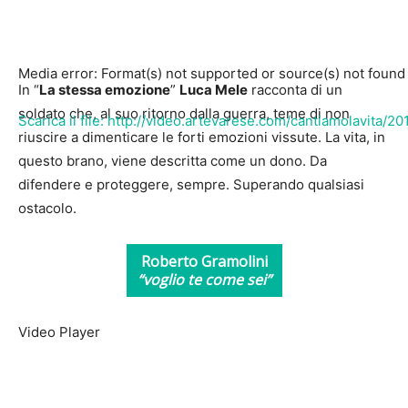
Media error: Format(s) not supported or source(s) not found
In “
La stessa emozione
”
Luca Mele
racconta di un
soldato che, al suo ritorno dalla guerra, teme di non
Scarica il file: http://video.artevarese.com/cantiamolavita
riuscire a dimenticare le forti emozioni vissute. La vita, in
questo brano, viene descritta come un dono. Da
difendere e proteggere, sempre. Superando qualsiasi
00:00
ostacolo.
Roberto Gramolini
“voglio te come sei”
Video Player