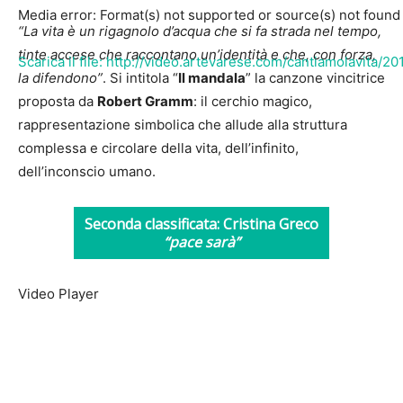
Media error: Format(s) not supported or source(s) not found
“La vita è un rigagnolo d’acqua che si fa strada nel tempo,
tinte accese che raccontano un’identità e che, con forza,
Scarica il file: http://video.artevarese.com/cantiamolavita
la difendono”
. Si intitola “
Il mandala
” la canzone vincitrice
proposta da
Robert Gramm
: il cerchio magico,
rappresentazione simbolica che allude alla struttura
00:00
complessa e circolare della vita, dell’infinito,
dell’inconscio umano.
Seconda classificata: Cristina Greco
“pace sarà”
Video Player