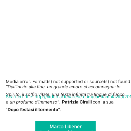
Media error: Format(s) not supported or source(s) not found
“Dall’inizio alla fine, un grande amore ci accompagna: lo
Spirito, il soffio vitale, una festa infinita tra lingue di fuoco
Scarica il file: http://video.artevarese.com/cantiamolavita/20
e un profumo d’immenso”.
Patrizia Cirulli
con la sua
“
Dopo l’estasi il tormento
“.
00:00
Marco Libener