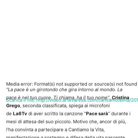
Media error: Format(s) not supported or source(s) not found
“La pace è un girotondo che gira intorno al mondo. La
pace è nel tuo cuore. Ti chiama, ha il tuo nome”
.
Cristina
Scarica il file: http://video.artevarese.com/cantiamolavita/
Grego
, seconda classificata, spiega ai microfoni
de
La6Tv
di aver scritto la canzone “
Pace sarà
” durante i
mesi di attesa del suo piccolo. Motivo che, ancor di più,
00:00
l’ha convinta a partecipare a Cantiamo la Vita,
manifestazione a sostegno e difesa della vita nascente.