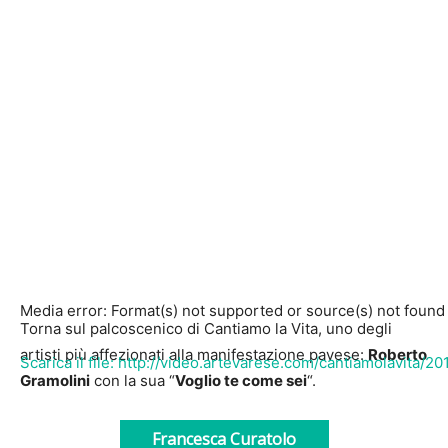
Media error: Format(s) not supported or source(s) not found
Torna sul palcoscenico di Cantiamo la Vita, uno degli
artisti più affezionati alla manifestazione pavese:
Roberto
Scarica il file: http://video.artevarese.com/cantiamolavita/
Gramolini
con la sua “
Voglio te come sei
“.
Francesca Curatolo
00:00