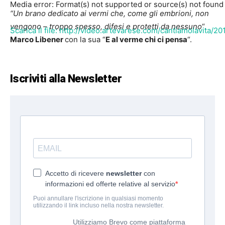
Media error: Format(s) not supported or source(s) not found
“Un brano dedicato ai vermi che, come gli embrioni, non
vengono – troppo spesso, difesi e protetti da nessuno
“.
Scarica il file: http://video.artevarese.com/cantiamolavita
Marco Libener
con la sua “
E al verme chi ci pensa
“.
00:00
Iscriviti alla Newsletter