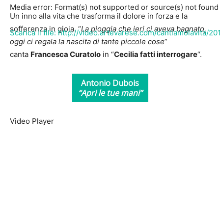
Media error: Format(s) not supported or source(s) not found
Un inno alla vita che trasforma il dolore in forza e la
sofferenza in gioia. “
La pioggia che ieri ci aveva bagnato,
Scarica il file: http://video.artevarese.com/cantiamolavita/
oggi ci regala la nascita di tante piccole cose
”
canta
Francesca Curatolo
in “
Cecilia fatti interrogare
“.
00:00
Antonio Dubois
“Apri le tue mani”
Video Player