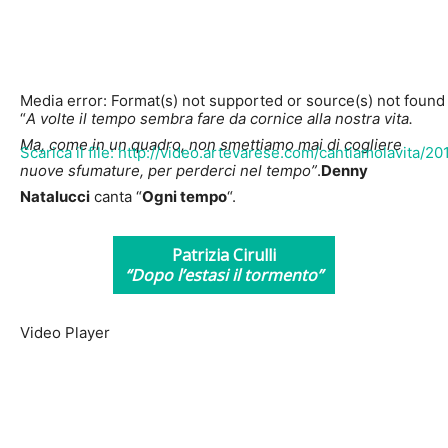
Media error: Format(s) not supported or source(s) not found
“
A volte il tempo sembra fare da cornice alla nostra vita.
Ma, come in un quadro, non smettiamo mai di cogliere
Scarica il file: http://video.artevarese.com/cantiamolavita
nuove sfumature, per perderci nel tempo”
.
Denny
Natalucci
canta “
Ogni tempo
“.
00:00
Patrizia Cirulli
“Dopo l’estasi il tormento”
Video Player