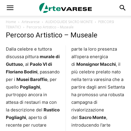
Home
Artevarese
AUDIOGUIDE SACRO MONTE
PERCORSI
TEMATICI
Percorso Artistico – Museale
Percorso Artistico – Museale
Dalla celebre e tuttora
parte la loro presenza
discussa pittura
murale di
all’opera energica
Guttuso
, al
Paolo VI di
di
Monsignor Macchi
, il
Floriano Bodini
, passando
più celebre prelato nato
per i
Musei Baroffio
, per
nella terra varesina che a
quello
Pogliaghi
,
partire dagli anni Settanta
purtroppo ancora in
ha promosso una robusta
attesa di restauri ma con
campagna di
la descrizione del
Rustico
rivalorizzazione
Pogliaghi
, aperto di
del
Sacro Monte
,
recente per ruotare
introducendo l’arte