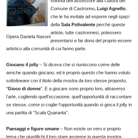
volontà dell'assessore alla cultura del
Comune di Castronno,
Luigi Agnello
,
che le ha invitate ad esporre negli spazi
della
Sala Polivalente
perché queste
artiste, tutte castronnesi, potessero
Opera Daniela Nasoni
presentarsi e far dono del proprio essere
artistico alla comunità di cui fanno parte.
Giocano il jolly
– Si diceva che si riuniscono come delle
amiche quando giocano, ed è proprio questo che hanno voluto
sottolineare con il titolo della mostra da loro stesse proposto,
"
Gioco di donne
". E a giocare sono proprio loro, attraverso
l'arte, cogliendo quell'occasione, quell'opportunità di raccontare
se stesse, come si coglie l'opportunità quando si gioca il jolly in
una partita di "Scala Quaranta".
Paesaggi e figure umane
– Non esiste un vero e proprio
tema che giustifichi il loro stare assieme in questa mostra.