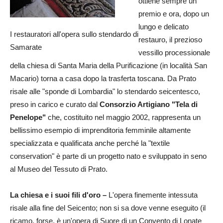
ottiene sempre un
premio e ora, dopo un
lungo e delicato
I restauratori all'opera sullo stendardo di
restauro, il prezioso
Samarate
vessillo processionale
della chiesa di Santa Maria della Purificazione (in località San
Macario) torna a casa dopo la trasferta toscana. Da Prato
risale alle "sponde di Lombardia" lo stendardo seicentesco,
preso in carico e curato dal
Consorzio Artigiano "Tela di
Penelope"
che, costituito nel maggio 2002, rappresenta un
bellissimo esempio di imprenditoria femminile altamente
specializzata e qualificata anche perché la "textile
conservation" è parte di un progetto nato e sviluppato in seno
al Museo del Tessuto di Prato.
La chiesa e i suoi fili d'oro –
L'opera finemente intessuta
risale alla fine del Seicento; non si sa dove venne eseguito (il
ricamo, forse, è un'opera di Suore di un Convento di Lonate