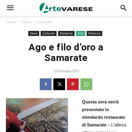
Home
News
Gallarate
News
Gallarate
Malpensa
Arte
Restauro
Ago e filo d’oro a
Samarate
13 Gennaio 2011
Questa sera verrà
presentato lo
stendardo restaurato
di Samarate –
L'attesa