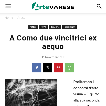
Home
Artisti
Artisti
News
Insubria
Personaggi
A Como due vincitrici ex
aequo
11 Novembre 2010
Proliferano i
concorsi d'arte
visiva –
È giunto
alla sua seconda