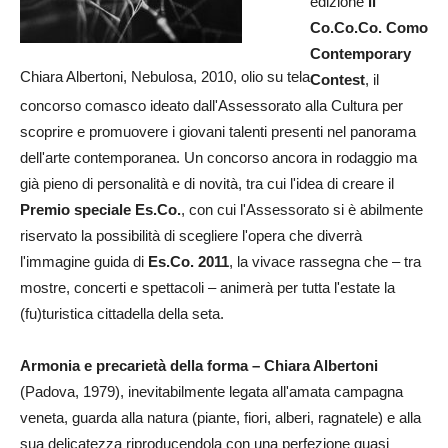
edizione
il
Co.Co.Co. Como
Contemporary
Chiara Albertoni, Nebulosa, 2010, olio su tela
Contest
, il
concorso comasco ideato dall'Assessorato alla Cultura per
scoprire e promuovere i giovani talenti presenti nel panorama
dell'arte contemporanea. Un concorso ancora in rodaggio ma
già pieno di personalità e di novità, tra cui l'idea di creare il
Premio speciale Es.Co.
, con cui l'Assessorato si è abilmente
riservato la possibilità di scegliere l'opera che diverrà
l'immagine guida di
Es.Co. 2011
, la vivace rassegna che – tra
mostre, concerti e spettacoli – animerà per tutta l'estate la
(fu)turistica cittadella della seta.
Armonia e precarietà della forma – Chiara Albertoni
(Padova, 1979), inevitabilmente legata all'amata campagna
veneta, guarda alla natura (piante, fiori, alberi, ragnatele) e alla
sua delicatezza riproducendola con una perfezione quasi